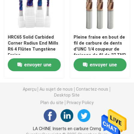
HRC65 Solid Carbided
Pleine fraise en bout de
Corner Radius End Mills
fil de carbure de dents
R6 4 Flûtes Tungstène
d'UNC 1/4 coupeur de
Fraise
fraisage de fil de 27 TNP
Sprial
envoyer une
envoyer une
demande
demande
Aperçu
Au sujet de nous
Contactez-nous
Maison
Desktop Site
Plan du site
Privacy Policy
Des produits
LA CHINE Inserts en carbure Cnmg
Vidéos