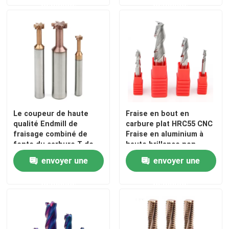
demande
demande
Le coupeur de haute
Fraise en bout en
qualité Endmill de
carbure plat HRC55 CNC
fraisage combiné de
Fraise en aluminium à
fente du carbure T de
haute brillance non
commande numérique
revêtue
envoyer une
envoyer une
par ordinateur pour la
haute durcissent le
demande
demande
métal