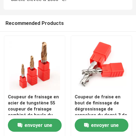
Recommended Products
Coupeur de fraisage en
Coupeur de fraise en
acier de tungstène 55
bout de finissage de
coupeur de fraisage
dégrossissage de
combiné de boule du
cannelure du degré 3 de
carbure 2-Edge de
HRC 55 pour l'aluminium
envoyer une
envoyer une
degré