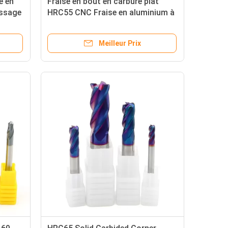
se en
Fraise en bout en carbure plat
issage
HRC55 CNC Fraise en aluminium à
haute brillance non revêtue
Meilleur Prix