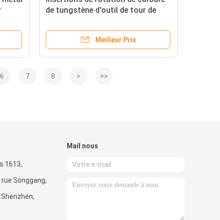
r
de tungstène d'outil de tour de
l de
l'insertion CNMG 1606
0404
Meilleur Prix
6
7
8
>
>>
Mail nous
s.1613,
, rue Songgang,
, Shenzhen,