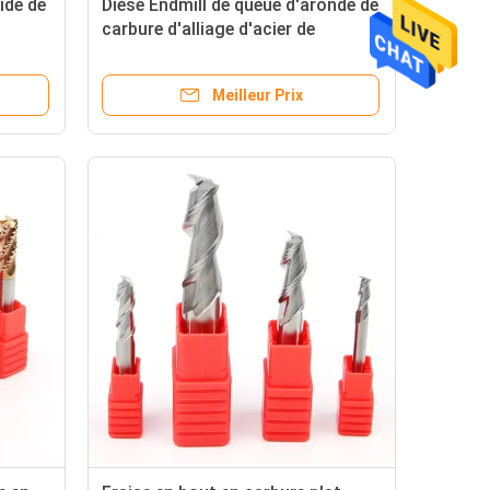
ide de
Dièse Endmill de queue d'aronde de
carbure d'alliage d'acier de
RC55
tungstène de coupeur de fraisage
de
de queue d'aronde
Meilleur Prix