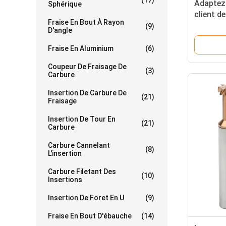
(17)
Adaptez
Sphérique
client de
Fraise En Bout À Rayon
de dent 
(9)
D'angle
fraise en
Fraise En Aluminium
(6)
Coupeur De Fraisage De
(3)
Carbure
Insertion De Carbure De
(21)
Fraisage
Insertion De Tour En
(21)
Carbure
Carbure Cannelant
(8)
L'insertion
Carbure Filetant Des
(10)
Insertions
Insertion De Foret En U
(9)
Fraise En Bout D'ébauche
(14)