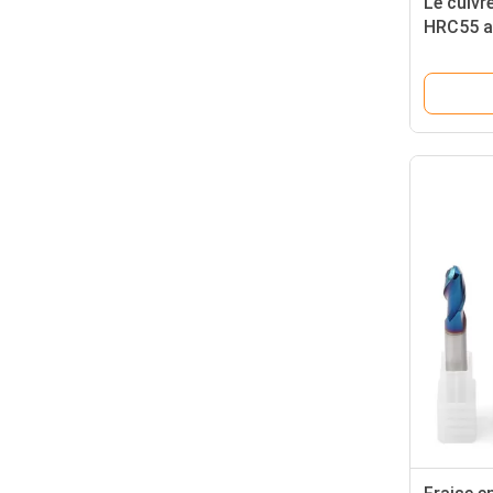
Le cuivr
HRC55 a 
profonde
cannelur
profondé
plates