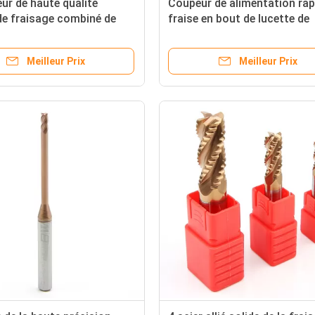
ur de haute qualité
Coupeur de alimentation rap
de fraisage combiné de
fraise en bout de lucette de
u carbure T de commande
carbure cimenté du nano H
e par ordinateur pour la
pour la machine de comman
Meilleur Prix
Meilleur Prix
rcissent le métal
numérique par ordinateur