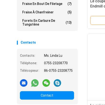
Le coupe
Fraise En Bout De Filetage
(7)
Endmill 
fente d
Fraise À Chanfreiner
(5)
numériqu
Forets En Carbure De
haute du
(13)
Tungstène
Contacts
Contacts:
Ms. Linda Lu
Téléphone:
0755-23208770
Télécopieur:
86-0755-23208775
Contact