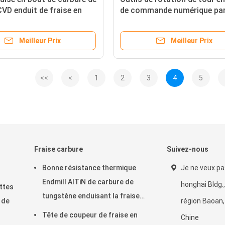
 CVD enduit de fraise en
de commande numérique pa
rrondissage d'angle
ordinateur d'insertion d'outi
Matrial d'acier de TNMG 16
Meilleur Prix
Meilleur Prix
Stenless
<<
<
1
2
3
4
5
Fraise carbure
Suivez-nous
Bonne résistance thermique
Je ne veux pa
Endmill AlTiN de carbure de
honghai Bldg.
ttes
tungstène enduisant la fraise
 de
région Baoan
en bout de 6mm
Tête de coupeur de fraise en
Chine