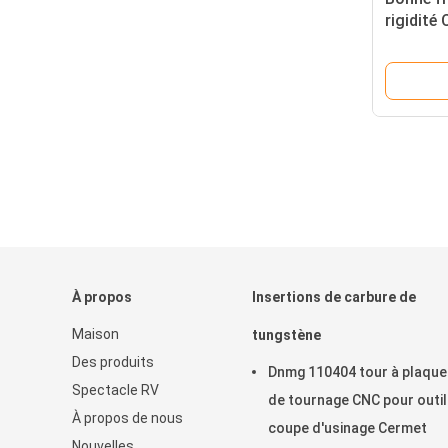
rigidité
bout d'a
À propos
Insertions de carbure de
Maison
tungstène
Des produits
Dnmg 110404 tour à plaque
Spectacle RV
de tournage CNC pour outil
À propos de nous
coupe d'usinage Cermet
Nouvelles