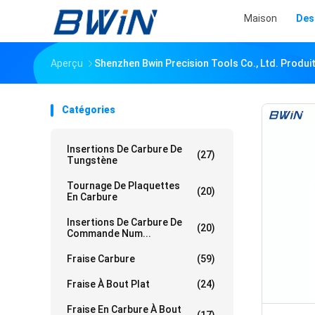
Maison
Des
Aperçu
Shenzhen Bwin Precision Tools Co., Ltd. Produit
Catégories
Insertions De Carbure De
(27)
Tungstène
Tournage De Plaquettes
(20)
En Carbure
Insertions De Carbure De
(20)
Commande Num...
Fraise Carbure
(59)
Fraise À Bout Plat
(24)
Fraise En Carbure À Bout