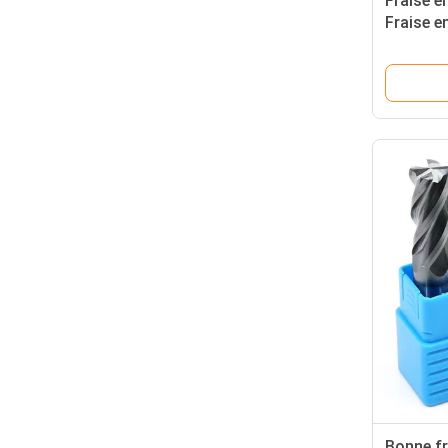
Fraise e
Fraise e
2 mm 2F 
cannelu
Bonne fr