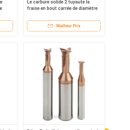
de
Le carbure solide 2 tuyaute la
e
fraise en bout carrée de diamètre
 nez de
micro de 0,5 millimètres HRC65
 2
2flute Endmill
Meilleur Prix