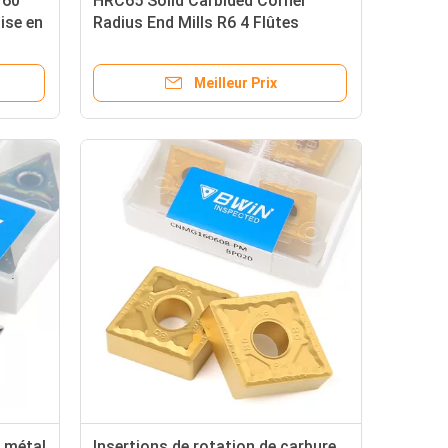
 60
HRC65 Solid Carbided Corner
ise en
Radius End Mills R6 4 Flûtes
Tungstène Fraise
Meilleur Prix
n métal
Insertions de rotation de carbure