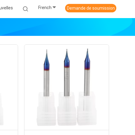
French
uvelles
Demande de soumission