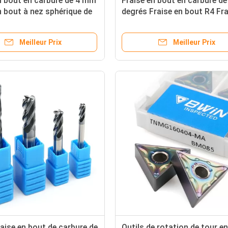
n bout en carbure de 4 mm
Fraise en bout en carbure de
n bout à nez sphérique de
degrés Fraise en bout R4 Fra
Outil d'usinage à 2
bout à 2 cannelures
res
Meilleur Prix
Meilleur Prix
aise en bout de carbure de
Outils de rotation de tour e