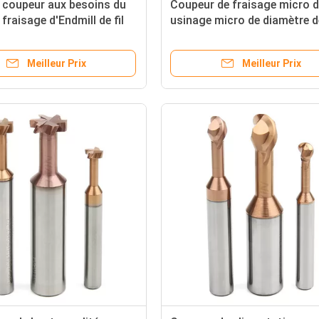
 coupeur aux besoins du
Coupeur de fraisage micro 
 fraisage d'Endmill de fil
usinage micro de diamètre d
d'OIN Mertic de carbure de
carbure de fraise en bout de
 bout de fil le plein
boule de la cannelure HRC65
Meilleur Prix
Meilleur Prix