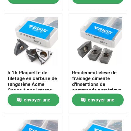
TNMG 160404
demande
demande
Stenless
À propos de nous
Visite de l'usine
Contrôle de qualité
Nous contacter
5 16 Plaquette de
Rendement élevé de
filetage en carbure de
fraisage cimenté
tungstène Acme
d'insertions de
Coupe à pas interne
commande numérique
Nouvelles
par ordinateur d'APKT
envoyer une
envoyer une
1604 pour l'acier
inoxydable
Demander un devis
demande
demande
Insertions de carbure de tungstène