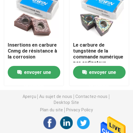
Tournage de plaquettes en carbure
Insertions de carbure de commande numérique par ord
Insertions en carbure
Le carbure de
Cnmg de résistance à
tungstène de la
Fraise carbure
la corrosion
commande numérique
par ordinateur
WNMG080408 insère
Fraise à bout plat
envoyer une
envoyer une
l'outil de coupe de
machine du tour
demande
demande
HRA92.4
Fraise en carbure à bout sphérique
Aperçu
Au sujet de nous
Contactez-nous
Desktop Site
Fraise en bout à rayon d'angle
Plan du site
Privacy Policy
Fraise en aluminium