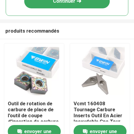
Continuer
produits recommandés
Maison
Outil de rotation de
Vcmt 160408
carbure de place de
Tournage Carbure
Des produits
l'outil de coupe
Inserts Outil En Acier
d'insertion de carbure
Inoxydable Cnc Tour
de tour de tungstène
Insert
envoyer une
envoyer une
Vidéos
SNMG120404