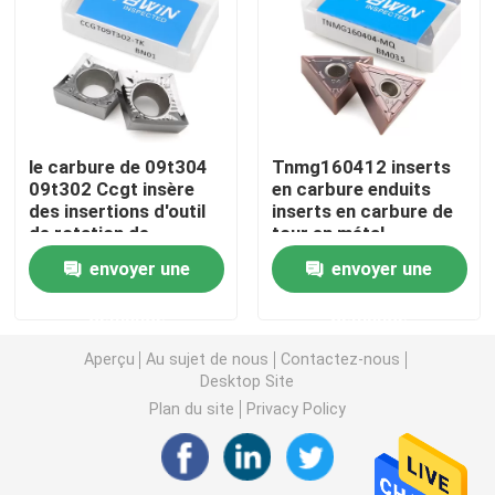
Tournage de plaquettes en carbure
Insertions de carbure de commande numérique par ord
le carbure de 09t304
Tnmg160412 inserts
09t302 Ccgt insère
en carbure enduits
Fraise carbure
des insertions d'outil
inserts en carbure de
de rotation de
tour en métal
commande numérique
résistant à l'usure
Fraise à bout plat
envoyer une
envoyer une
par ordinateur de
longévité élevée
demande
demande
Fraise en carbure à bout sphérique
Aperçu
Au sujet de nous
Contactez-nous
Desktop Site
Fraise en bout à rayon d'angle
Plan du site
Privacy Policy
Fraise en aluminium