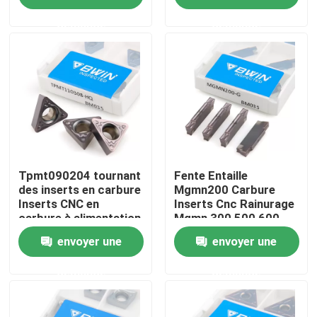
demande
demande
À propos de nous
Visite de l'usine
Contrôle de qualité
Nous contacter
Tpmt090204 tournant
Fente Entaille
des inserts en carbure
Mgmn200 Carbure
Inserts CNC en
Inserts Cnc Rainurage
carbure à alimentation
Mgmn 300 500 600
Nouvelles
élevée
envoyer une
envoyer une
Demander un devis
demande
demande
Insertions de carbure de tungstène