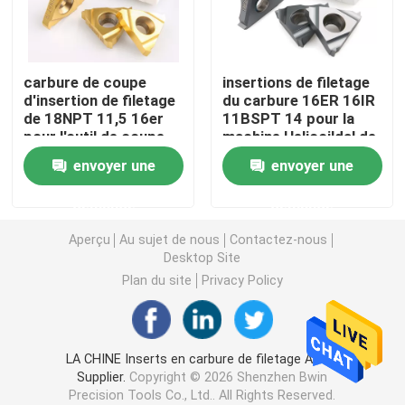
Tournage de plaquettes en carbure
carbure de coupe
insertions de filetage
d'insertion de filetage
du carbure 16ER 16IR
Insertions de carbure de commande numérique par ord
de 18NPT 11,5 16er
11BSPT 14 pour la
pour l'outil de coupe
machine Helicoildal de
tourbillonnant
commande numérique
Fraise carbure
envoyer une
envoyer une
par ordinateur
demande
demande
Fraise à bout plat
Aperçu
Au sujet de nous
Contactez-nous
Desktop Site
Fraise en carbure à bout sphérique
Plan du site
Privacy Policy
Fraise en bout à rayon d'angle
LA CHINE Inserts en carbure de filetage Acme
Supplier.
Copyright © 2026 Shenzhen Bwin
Fraise en aluminium
Precision Tools Co., Ltd.. All Rights Reserved.