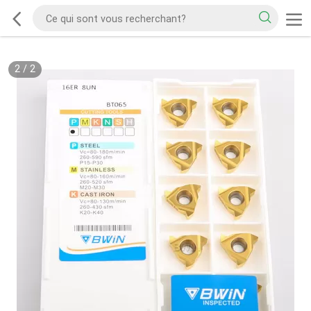
2
/
2