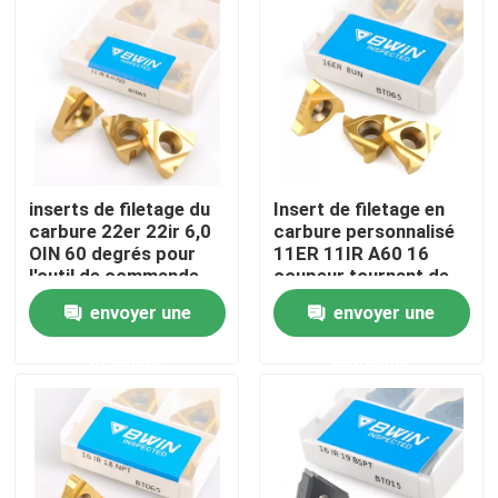
À propos de nous
Visite de l'usine
Contrôle de qualité
inserts de filetage du
Insert de filetage en
carbure 22er 22ir 6,0
carbure personnalisé
OIN 60 degrés pour
11ER 11IR A60 16
Nous contacter
l'outil de commande
coupeur tournant de
numérique par
coupe de l'ONU
envoyer une
envoyer une
ordinateur
Nouvelles
demande
demande
Demander un devis
Insertions de carbure de tungstène