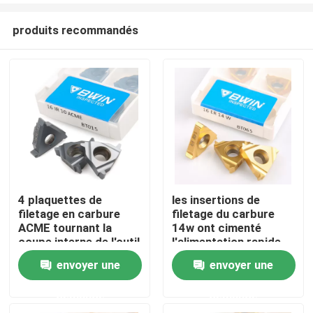
produits recommandés
4 plaquettes de
les insertions de
filetage en carbure
filetage du carbure
Maison
ACME tournant la
14w ont cimenté
coupe interne de l'outil
l'alimentation rapide
de tour CNC en métal
en acier de tungstène
envoyer une
envoyer une
Des produits
demande
demande
Vidéos