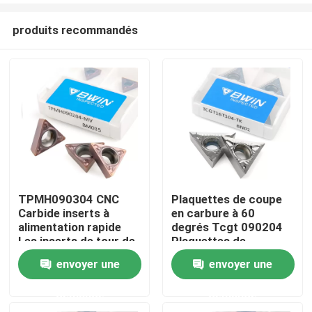
produits recommandés
TPMH090304 CNC
Plaquettes de coupe
Carbide inserts à
en carbure à 60
Maison
alimentation rapide
degrés Tcgt 090204
Les inserts de tour de
Plaquettes de
carbure
tournage cnc
envoyer une
envoyer une
Des produits
demande
demande
Vidéos