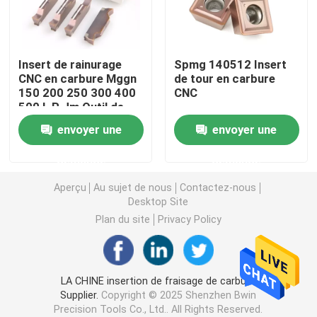
Tournage de plaquettes en carbure
Insert de rainurage
Spmg 140512 Insert
CNC en carbure Mggn
de tour en carbure
Insertions de carbure de commande numérique par ord
150 200 250 300 400
CNC
500 L R Jm Outil de
grugeage
Fraise carbure
envoyer une
envoyer une
demande
demande
Fraise à bout plat
Aperçu
Au sujet de nous
Contactez-nous
Desktop Site
Fraise en carbure à bout sphérique
Plan du site
Privacy Policy
Fraise en bout à rayon d'angle
LA CHINE insertion de fraisage de carbure
Supplier.
Copyright © 2025 Shenzhen Bwin
Fraise en aluminium
Precision Tools Co., Ltd.. All Rights Reserved.