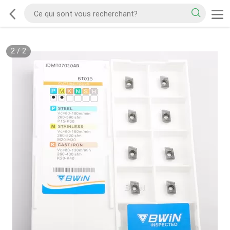
2
/
2