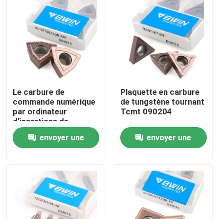
À propos de nous
Visite de l'usine
Contrôle de qualité
Le carbure de
Plaquette en carbure
commande numérique
de tungstène tournant
par ordinateur
Tcmt 090204
Nous contacter
d'insertions de
carbure de Wcmt
envoyer une
envoyer une
050308 U perceuse
indexable coupant le
Nouvelles
demande
demande
peu inoxydable
Demander un devis
Insertions de carbure de tungstène