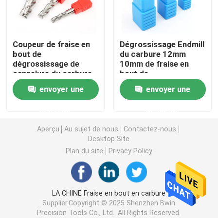
Tournage de plaquettes en carbure
Coupeur de fraise en
Dégrossissage Endmill
bout de
du carbure 12mm
Insertions de carbure de commande numérique par ord
dégrossissage de
10mm de fraise en
cannelure du carbure
bout de
3 de la commande
dégrossissage de
Fraise carbure
envoyer une
envoyer une
numérique par
cannelure de l'acier de
ordinateur HRC55
tungstène 4
demande
demande
pour l'aluminium
Fraise à bout plat
Aperçu
Au sujet de nous
Contactez-nous
Desktop Site
Fraise en carbure à bout sphérique
Plan du site
Privacy Policy
Fraise en bout à rayon d'angle
LA CHINE Fraise en bout en carbure
Supplier.Copyright © 2025 Shenzhen Bwin
Fraise en aluminium
Precision Tools Co., Ltd.. All Rights Reserved.