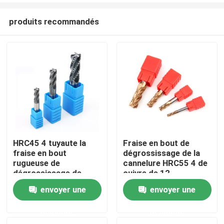
produits recommandés
HRC45 4 tuyaute la
Fraise en bout de
fraise en bout
dégrossissage de la
Maison
rugueuse de
cannelure HRC55 4 de
dégrossissage de
cuivre de 12
cannelure de vague de
millimètres Endmill
envoyer une
envoyer une
Des produits
carbure de coupeur de
HRC 55 enduit
fraisage
demande
demande
Vidéos