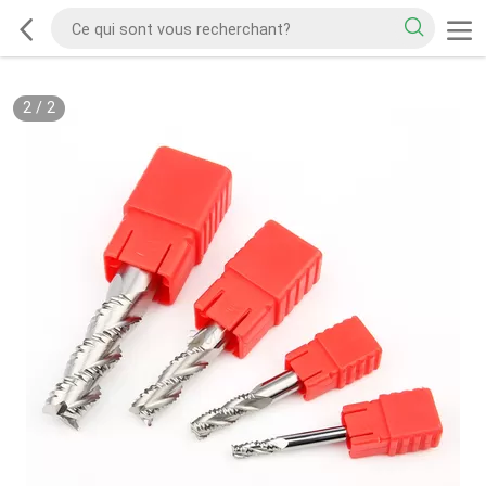
2
/
2