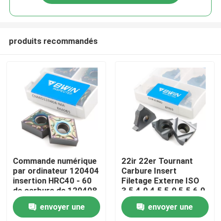
produits recommandés
Maison
Commande numérique
22ir 22er Tournant
par ordinateur 120404
Carbure Insert
insertion HRC40 - 60
Filetage Externe ISO
Des produits
de carbure de 120408
3.5 4.0 4.5 5.0 5.5 6.0
CNMG pour l'acier de
envoyer une
envoyer une
rotation
Vidéos