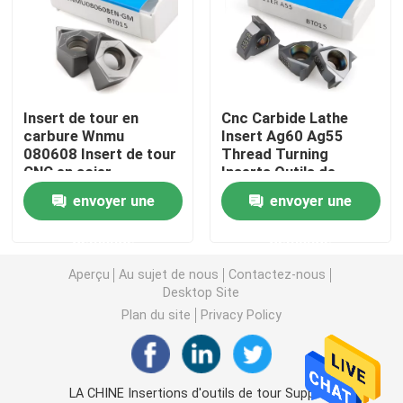
Tournage de plaquettes en carbure
Insertions de carbure de commande numérique par ord
Insert de tour en
Cnc Carbide Lathe
carbure Wnmu
Insert Ag60 Ag55
080608 Insert de tour
Thread Turning
Fraise carbure
CNC en acier
Inserts Outils de
inoxydable
coupe
envoyer une
envoyer une
Fraise à bout plat
demande
demande
Fraise en carbure à bout sphérique
Aperçu
Au sujet de nous
Contactez-nous
Desktop Site
Plan du site
Privacy Policy
Fraise en bout à rayon d'angle
Fraise en aluminium
LA CHINE Insertions d'outils de tour Supplier.